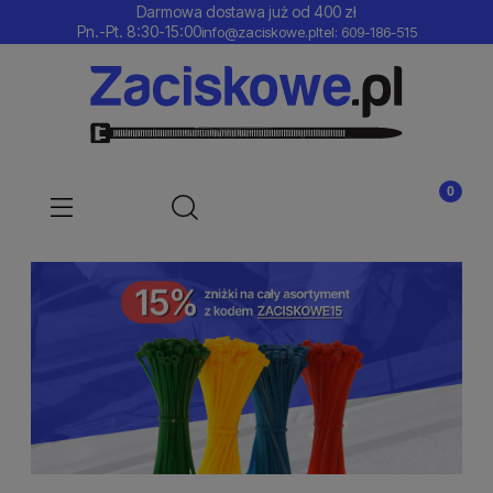
Darmowa dostawa już od 400 zł
Pn.-Pt. 8:30-15:00
info@zaciskowe.pl
tel: 609-186-515