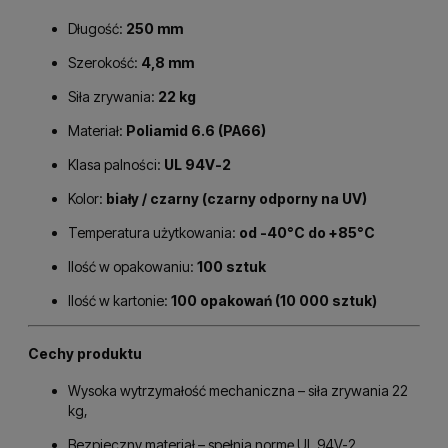
Długość:
250 mm
Szerokość:
4,8 mm
Siła zrywania:
22 kg
Materiał:
Poliamid 6.6 (PA66)
Klasa palności:
UL 94V-2
Kolor:
biały / czarny (czarny odporny na UV)
Temperatura użytkowania:
od -40°C do +85°C
Ilość w opakowaniu:
100 sztuk
Ilość w kartonie:
100 opakowań (10 000 sztuk)
Cechy produktu
Wysoka wytrzymałość mechaniczna – siła zrywania 22
kg,
Bezpieczny materiał – spełnia normę UL 94V-2,