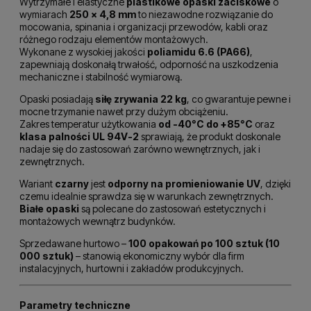
Wytrzymałe i elastyczne
plastikowe opaski zaciskowe
o
wymiarach
250 × 4,8 mm
to niezawodne rozwiązanie do
mocowania, spinania i organizacji przewodów, kabli oraz
różnego rodzaju elementów montażowych.
Wykonane z wysokiej jakości
poliamidu 6.6 (PA66)
,
zapewniają doskonałą trwałość, odporność na uszkodzenia
mechaniczne i stabilność wymiarową.
Opaski posiadają
siłę zrywania 22 kg
, co gwarantuje pewne i
mocne trzymanie nawet przy dużym obciążeniu.
Zakres temperatur użytkowania
od -40°C do +85°C
oraz
klasa palności UL 94V-2
sprawiają, że produkt doskonale
nadaje się do zastosowań zarówno wewnętrznych, jak i
zewnętrznych.
Wariant
czarny
jest
odporny na promieniowanie UV
, dzięki
czemu idealnie sprawdza się w warunkach zewnętrznych.
Białe opaski
są polecane do zastosowań estetycznych i
montażowych wewnątrz budynków.
Sprzedawane hurtowo –
100 opakowań po 100 sztuk (10
000 sztuk)
– stanowią ekonomiczny wybór dla firm
instalacyjnych, hurtowni i zakładów produkcyjnych.
Parametry techniczne