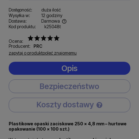
Dostępność:
duża ilość
Wysyłka w:
12 godziny
Dostawa:
Darmowa
Kod produktu:
k25048t
Cena nie zawiera ewentualnych kosztów płatności
Ocena:
Producent:
PRC
zapytaj o produkt
poleć znajomemu
Opis
Bezpieczeństwo
Koszty dostawy
Cena nie zawiera ewentualnych kosztów płatności
Plastikowe opaski zaciskowe 250 × 4,8 mm – hurtowe
opakowanie (100 × 100 szt.)