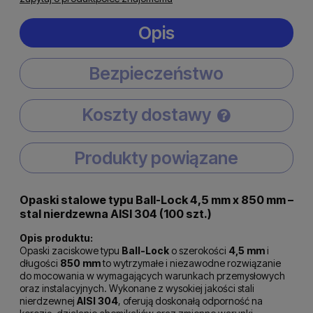
Opis
Bezpieczeństwo
Koszty dostawy
Cena nie zawiera ewentualnych kosztów płatności
Produkty powiązane
Opaski stalowe typu Ball-Lock 4,5 mm x 850 mm –
stal nierdzewna AISI 304 (100 szt.)
Opis produktu:
Opaski zaciskowe typu
Ball-Lock
o szerokości
4,5 mm
i
długości
850 mm
to wytrzymałe i niezawodne rozwiązanie
do mocowania w wymagających warunkach przemysłowych
oraz instalacyjnych. Wykonane z wysokiej jakości stali
nierdzewnej
AISI 304
, oferują doskonałą odporność na