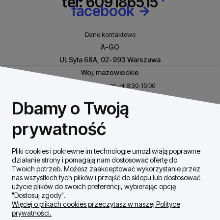
tel: 609186515
facebook
Dane kontaktowe
A-GO
Ul. Syta 68A, 02-993 Warszawa
Woj. mazowieckie
Biuro czynne w pn-pt 8:30-15:00
NIP: 8531460632
Dbamy o Twoją
REGON: 146926170
prywatność
Pliki cookies i pokrewne im technologie umożliwiają poprawne
Szybki Kontakt
działanie strony i pomagają nam dostosować ofertę do
Twoich potrzeb. Możesz zaakceptować wykorzystanie przez
nas wszystkich tych plików i przejść do sklepu lub dostosować
Dostawa / płatności
użycie plików do swoich preferencji, wybierając opcję
"Dostosuj zgody".
Więcej o plikach cookies przeczytasz w naszej Polityce
prywatności.
Moje konto