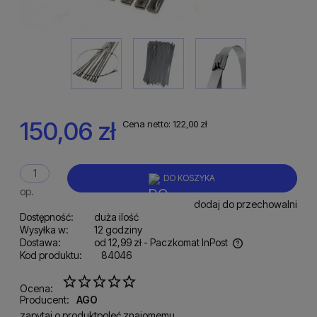
150,06 zł
Cena netto:
122,00 zł
DO KOSZYKA
op.
dodaj do przechowalni
Dostępność:
duża ilość
Wysyłka w:
12 godziny
Dostawa:
od 12,99 zł
- Paczkomat InPost
Kod produktu:
84046
Cena nie zawiera ewentualnych kosztów płatności
Ocena:
Producent:
AGO
zapytaj o produkt
poleć znajomemu