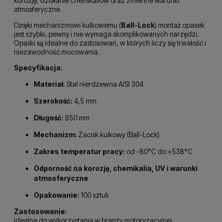
korozję, działanie chemikaliów oraz zmienne warunki
atmosferyczne.
Dzięki mechanizmowi kulkowemu (
Ball-Lock
) montaż opasek
jest szybki, pewny i nie wymaga skomplikowanych narzędzi.
Opaski są idealne do zastosowań, w których liczy się trwałość i
niezawodność mocowania.
Specyfikacja:
Materiał:
Stal nierdzewna AISI 304
Szerokość:
4,5 mm
Długość:
850 mm
Mechanizm:
Zacisk kulkowy (Ball-Lock)
Zakres temperatur pracy:
od -80°C do +538°C
Odporność na korozję, chemikalia, UV i warunki
atmosferyczne
Opakowanie:
100 sztuk
Zastosowanie:
Idealne do wykorzystania w branży motoryzacyjnej,