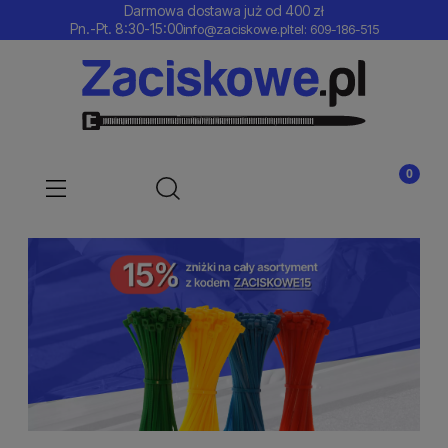
Darmowa dostawa już od 400 zł
Pn.-Pt. 8:30-15:00
info@zaciskowe.pl
tel: 609-186-515