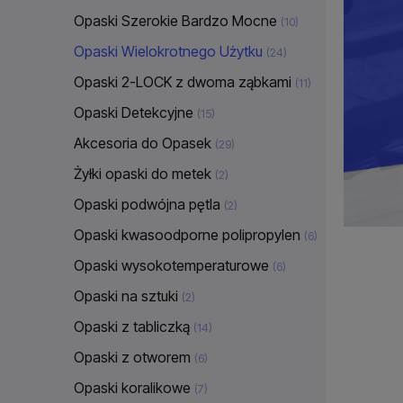
Opaski Szerokie Bardzo Mocne
(10)
Opaski Wielokrotnego Użytku
(24)
Opaski 2-LOCK z dwoma ząbkami
(11)
Opaski Detekcyjne
(15)
Akcesoria do Opasek
(29)
Żyłki opaski do metek
(2)
Opaski podwójna pętla
(2)
Opaski kwasoodporne polipropylen
(6)
Opaski wysokotemperaturowe
(6)
Opaski na sztuki
(2)
Opaski z tabliczką
(14)
Opaski z otworem
(6)
Opaski koralikowe
(7)