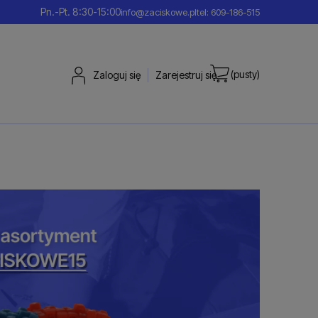
Pn.-Pt. 8:30-15:00
info@zaciskowe.pl
tel: 609-186-515
(pusty)
Zaloguj się
Zarejestruj się