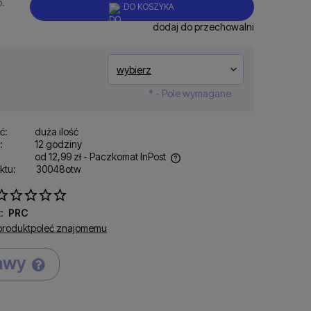
p.
DO KOSZYKA
dodaj do przechowalni
*
- Pole wymagane
ć:
duża ilość
:
12 godziny
od 12,99 zł
- Paczkomat InPost
ktu:
30048otw
ena nie zawiera ewentualnych kosztów
łatności
:
PRC
produkt
poleć znajomemu
tawy
Cena nie zawiera ewentualnych kosztów