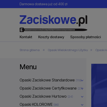
Darmowa dostawa już od 400 zł
Kontakt
Koszty dostawy
Sposoby płatności
»
»
Strona główna
Opaski Wielokrotnego Użytku
Opaski 
Menu
Opaski Zaciskowe Standardowe
(119)
Opaski Zaciskowe Certyfikowane
(27)
Opaski Zaciskowe Hurtowo
(24)
Opaski KOLOROWE
(86)