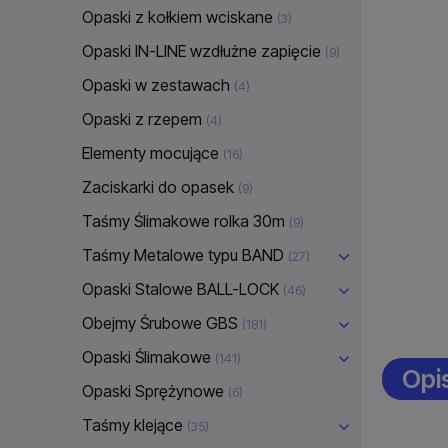
Opaski z kołkiem wciskane
(3)
Opaski IN-LINE wzdłużne zapięcie
(9)
Opaski w zestawach
(4)
Opaski z rzepem
(4)
Elementy mocujące
(16)
Zaciskarki do opasek
(9)
Taśmy Ślimakowe rolka 30m
(9)
Taśmy Metalowe typu BAND
(27)
Opaski Stalowe BALL-LOCK
(46)
Obejmy Śrubowe GBS
(181)
Opaski Ślimakowe
(141)
Opi
Opaski Sprężynowe
(6)
Taśmy klejące
(35)