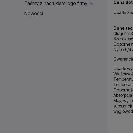
Cena dot
Taśmy z nadrukiem logo firmy
(6)
Opaski za
Nowości
Dane tec
Długość: 
Szerokość
Odporne na
Nylon 6/6
Gwarancja
Opaski wyk
Właściwoś
Temperatur
Temperatu
Odporność
Absorpcja
Mają wysok
substancji
węglowodo