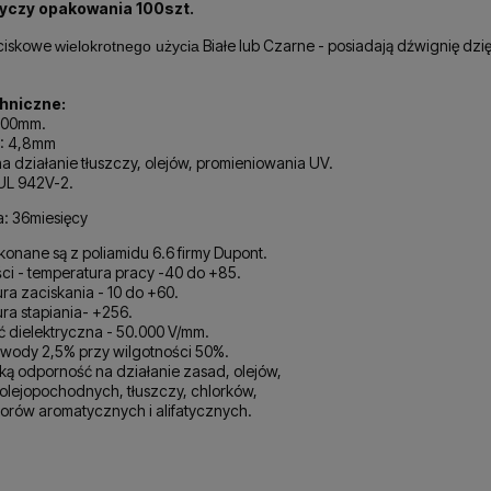
yczy opakowania 100szt.
ciskowe
Białe lub Czarne - posiadają dźwignię dzię
wielokrotnego użycia
hniczne:
300mm.
: 4,8mm
 działanie tłuszczy, olejów, promieniowania UV.
 UL 942V-2.
: 36miesięcy
onane są z poliamidu 6.6 firmy Dupont.
ci - temperatura pracy -40 do +85.
a zaciskania - 10 do +60.
ra stapiania- +256.
 dielektryczna - 50.000 V/mm.
 wody 2,5% przy wilgotności 50%.
ą odporność na działanie zasad, olejów,
 olejopochodnych, tłuszczy, chlorków,
rów aromatycznych i alifatycznych.