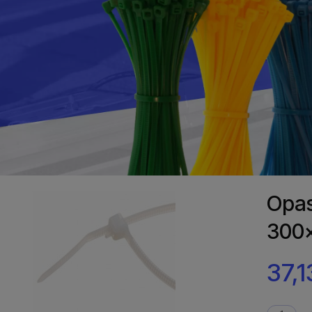
Opas
300x
37,1