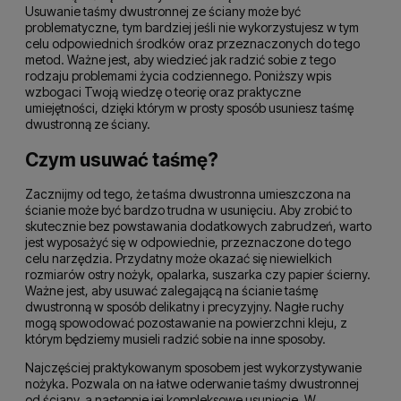
Usuwanie taśmy dwustronnej ze ściany może być
problematyczne, tym bardziej jeśli nie wykorzystujesz w tym
celu odpowiednich środków oraz przeznaczonych do tego
metod. Ważne jest, aby wiedzieć jak radzić sobie z tego
rodzaju problemami życia codziennego. Poniższy wpis
wzbogaci Twoją wiedzę o teorię oraz praktyczne
umiejętności, dzięki którym w prosty sposób usuniesz taśmę
dwustronną ze ściany.
Czym usuwać taśmę?
Zacznijmy od tego, że taśma dwustronna umieszczona na
ścianie może być bardzo trudna w usunięciu. Aby zrobić to
skutecznie bez powstawania dodatkowych zabrudzeń, warto
jest wyposażyć się w odpowiednie, przeznaczone do tego
celu narzędzia. Przydatny może okazać się niewielkich
rozmiarów ostry nożyk, opalarka, suszarka czy papier ścierny.
Ważne jest, aby usuwać zalegającą na ścianie taśmę
dwustronną w sposób delikatny i precyzyjny. Nagłe ruchy
mogą spowodować pozostawanie na powierzchni kleju, z
którym będziemy musieli radzić sobie na inne sposoby.
Najczęściej praktykowanym sposobem jest wykorzystywanie
nożyka. Pozwala on na łatwe oderwanie taśmy dwustronnej
od ściany, a następnie jej kompleksowe usunięcie. W