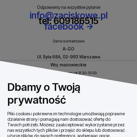
Odpowiemy na wszystkie pytanie
info@zaciskowe.pl
tel: 609186515
facebook
Dane kontaktowe
A-GO
Ul. Syta 68A, 02-993 Warszawa
Woj. mazowieckie
Biuro czynne w pn-pt 8:30-15:00
NIP: 8531460632
Dbamy o Twoją
REGON: 146926170
prywatność
Pliki cookies i pokrewne im technologie umożliwiają poprawne
Szybki Kontakt
działanie strony i pomagają nam dostosować ofertę do
Twoich potrzeb. Możesz zaakceptować wykorzystanie przez
nas wszystkich tych plików i przejść do sklepu lub dostosować
Dostawa / płatności
użycie plików do swoich preferencji, wybierając opcję