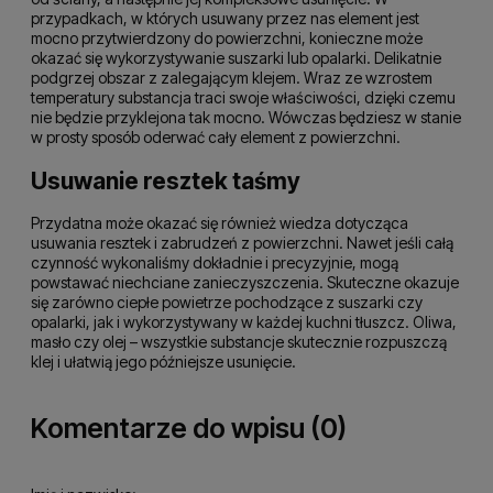
przypadkach, w których usuwany przez nas element jest
mocno przytwierdzony do powierzchni, konieczne może
okazać się wykorzystywanie suszarki lub opalarki. Delikatnie
podgrzej obszar z zalegającym klejem. Wraz ze wzrostem
temperatury substancja traci swoje właściwości, dzięki czemu
nie będzie przyklejona tak mocno. Wówczas będziesz w stanie
w prosty sposób oderwać cały element z powierzchni.
Usuwanie resztek taśmy
Przydatna może okazać się również wiedza dotycząca
usuwania resztek i zabrudzeń z powierzchni. Nawet jeśli całą
czynność wykonaliśmy dokładnie i precyzyjnie, mogą
powstawać niechciane zanieczyszczenia. Skuteczne okazuje
się zarówno ciepłe powietrze pochodzące z suszarki czy
opalarki, jak i wykorzystywany w każdej kuchni tłuszcz. Oliwa,
masło czy olej – wszystkie substancje skutecznie rozpuszczą
klej i ułatwią jego późniejsze usunięcie.
Komentarze do wpisu (0)