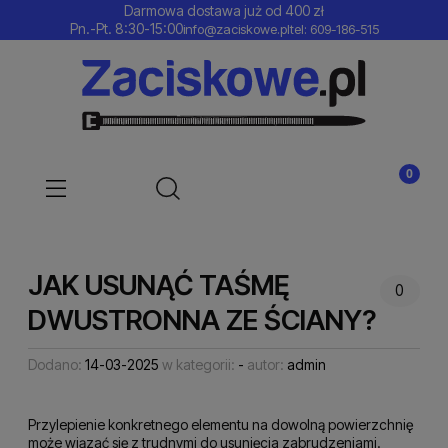
Darmowa dostawa już od 400 zł
Pn.-Pt. 8:30-15:00
info@zaciskowe.pl
tel: 609-186-515
JAK USUNĄĆ TAŚMĘ
0
DWUSTRONNA ZE ŚCIANY?
Dodano:
14-03-2025
w kategorii:
-
autor:
admin
Przylepienie konkretnego elementu na dowolną powierzchnię
może wiązać się z trudnymi do usunięcia zabrudzeniami.