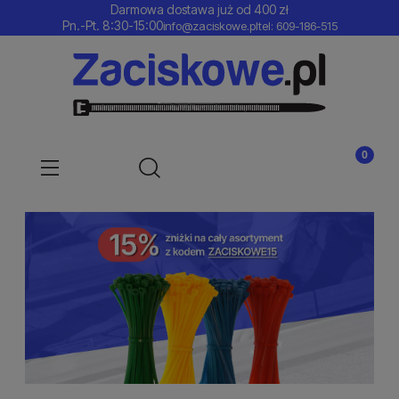
Darmowa dostawa już od 400 zł
Pn.-Pt. 8:30-15:00
info@zaciskowe.pl
tel: 609-186-515