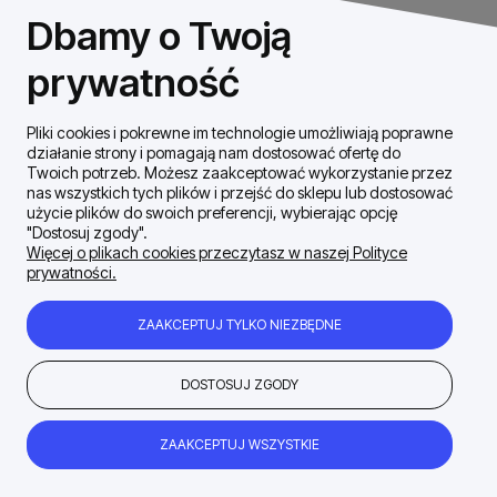
NIP: 8531460632
Dbamy o Twoją
REGON: 146926170
prywatność
Pliki cookies i pokrewne im technologie umożliwiają poprawne
Szybki Kontakt
działanie strony i pomagają nam dostosować ofertę do
Twoich potrzeb. Możesz zaakceptować wykorzystanie przez
nas wszystkich tych plików i przejść do sklepu lub dostosować
Dostawa / płatności
użycie plików do swoich preferencji, wybierając opcję
"Dostosuj zgody".
Więcej o plikach cookies przeczytasz w naszej Polityce
prywatności.
Moje konto
ZAAKCEPTUJ TYLKO NIEZBĘDNE
Zakupy Regulamin
DOSTOSUJ ZGODY
Firma
ZAAKCEPTUJ WSZYSTKIE
POKAŻ PEŁNĄ WERSJĘ STRONY