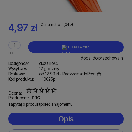
4,97 zł
Cena netto:
4,04 zł
DO KOSZYKA
op.
dodaj do przechowalni
Dostępność:
duża ilość
Wysyłka w:
12 godziny
Dostawa:
od 12,99 zł
- Paczkomat InPost
Kod produktu:
10025p
Cena nie zawiera ewentualnych kosztów płatności
Ocena:
Producent:
PRC
zapytaj o produkt
poleć znajomemu
Opis