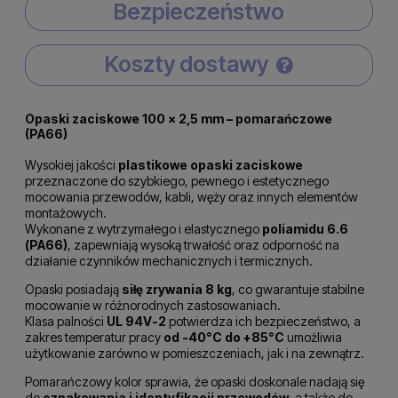
Bezpieczeństwo
Koszty dostawy
Cena nie zawiera ewentualnych kosztów płatności
Opaski zaciskowe 100 × 2,5 mm – pomarańczowe
(PA66)
Wysokiej jakości
plastikowe opaski zaciskowe
przeznaczone do szybkiego, pewnego i estetycznego
mocowania przewodów, kabli, węży oraz innych elementów
montażowych.
Wykonane z wytrzymałego i elastycznego
poliamidu 6.6
(PA66)
, zapewniają wysoką trwałość oraz odporność na
działanie czynników mechanicznych i termicznych.
Opaski posiadają
siłę zrywania 8 kg
, co gwarantuje stabilne
mocowanie w różnorodnych zastosowaniach.
Klasa palności
UL 94V-2
potwierdza ich bezpieczeństwo, a
zakres temperatur pracy
od -40°C do +85°C
umożliwia
użytkowanie zarówno w pomieszczeniach, jak i na zewnątrz.
Pomarańczowy kolor sprawia, że opaski doskonale nadają się
do
oznakowania i identyfikacji przewodów
, a także do